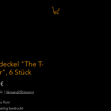
deckel "The T-
", 6 Stück
Preis
 €
St.
|
Versand/Shipping
 x 9cm
eitig bedruckt