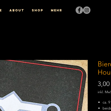
e
About
Shop
Mehr
Bier
Hour
3,00
inkl. Mw
ca. 9
beids