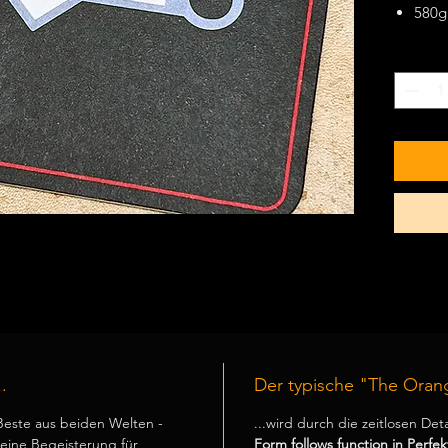
580gr
Holz
Anzahl
*
biol
komp
extr
.
Der typische "The Oran
Beste aus beiden Welten -
...wird durch die zeitlosen Det
ine Begeisterung für
Form follows function in Perfekt