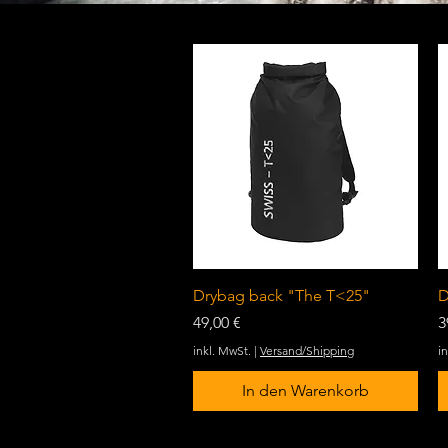
Schnellansicht
Drybag back "The T<25"
D
Preis
P
49,00 €
3
inkl. MwSt.
|
Versand/Shipping
i
In den Warenkorb