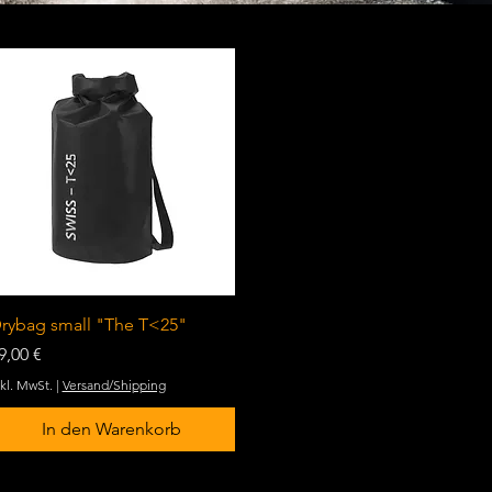
Schnellansicht
rybag small "The T<25"
reis
9,00 €
nkl. MwSt.
|
Versand/Shipping
In den Warenkorb