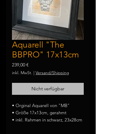
Aquarell "The
BBPRO" 17x13cm
Preis
239,00 €
inkl. MwSt.
|
Versand/Shipping
Nicht verfügbar
• Orginal Aquarell von "MB"
• Größe 17x13cm, gerahmt
• inkl. Rahmen in schwarz, 23x28cm
• jedes Motiv ist ein Einzestück