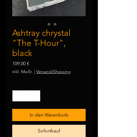
Ashtray chrystal
"The T-Hour",
black
Preis
109,00 €
inkl. MwSt.
|
Versand/Shipping
Anzahl
*
In den Warenkorb
Sofortkauf