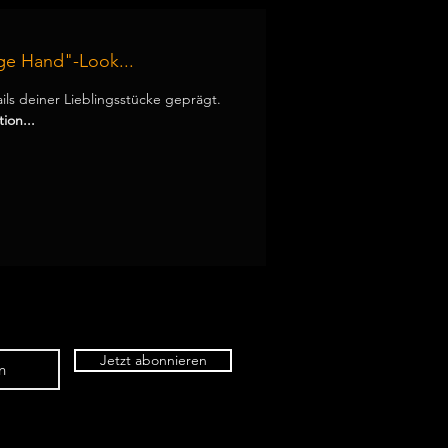
ge Hand"-Look...
ails deiner Lieblingsstücke geprägt.
ion...
Jetzt abonnieren