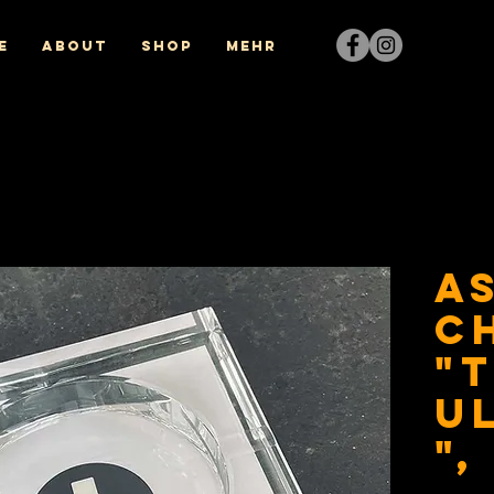
e
About
Shop
Mehr
A
c
"
U
",