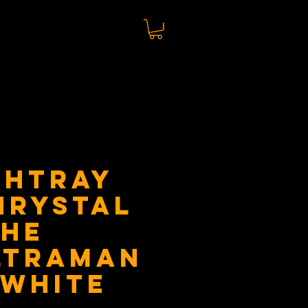
shtray
hrystal
The
ltraman
 white