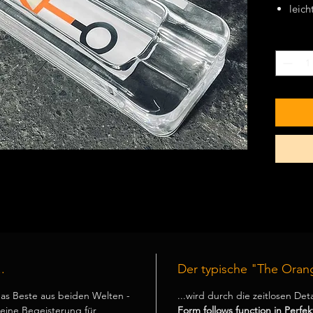
leich
Asch
Anzahl
*
sehr
wasse
geei
.
Der typische "The Oran
as Beste aus beiden Welten -
...wird durch die zeitlosen Det
ine Begeisterung für
Form follows function in Perfekt