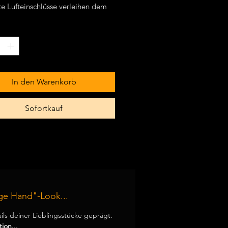
te Lufteinschlüsse verleihen dem
enbecher seinen Vintagecharme
 schwere Ausführung
resistent (nicht für Spülmaschinen
gnet)
In den Warenkorb
Sofortkauf
ge Hand"-Look...
ails deiner Lieblingsstücke geprägt.
ion...