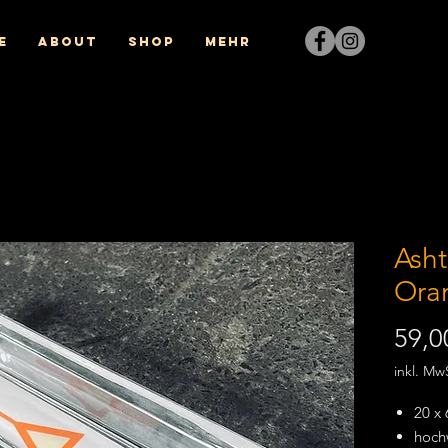
e
About
Shop
Mehr
Asht
Ora
59,0
inkl. Mw
20 x
hoch