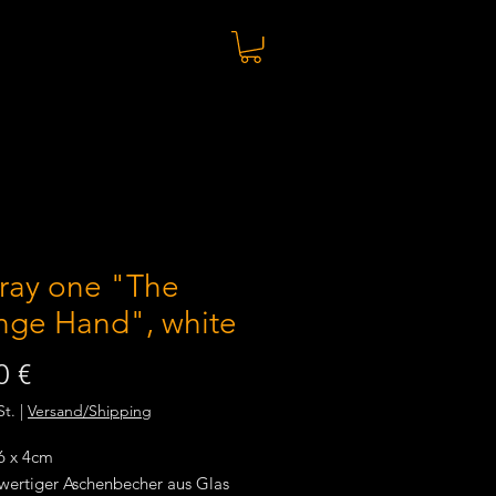
ray one "The
nge Hand", white
Preis
0 €
St.
|
Versand/Shipping
 6 x 4cm
wertiger Aschenbecher aus Glas