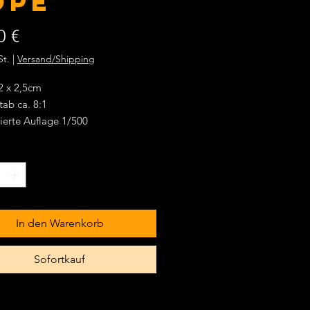
ope
Preis
0 €
St.
|
Versand/Shipping
2 x 2,5cm
ab ca. 8:1
ierte Auflage 1/500
ere Ausführung aus Ganzmetall
hlusskappen versilbert
wertiges Segeltau
htmasse als Einlage
erung in Jutesäckchen mit TOH-
o
In den Warenkorb
Sofortkauf