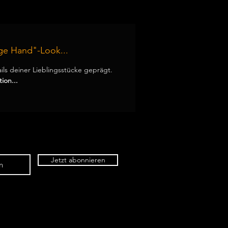
ge Hand"-Look...
ails deiner Lieblingsstücke geprägt.
ion...
Jetzt abonnieren