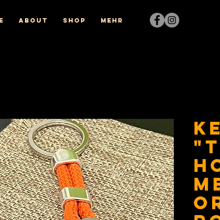
e
About
Shop
Mehr
K
"T
H
m
o