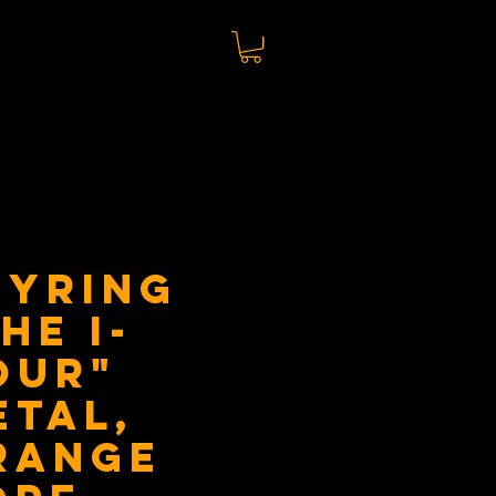
eyring
he I-
our"
etal,
range