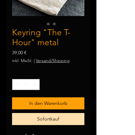
Keyring "The T-
Hour" metal
Preis
39,00 €
inkl. MwSt.
|
Versand/Shipping
Anzahl
*
In den Warenkorb
Sofortkauf