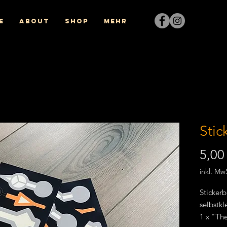
e
About
Shop
Mehr
Stic
5,00
inkl. Mw
Sticker
selbstkl
1 x "Th