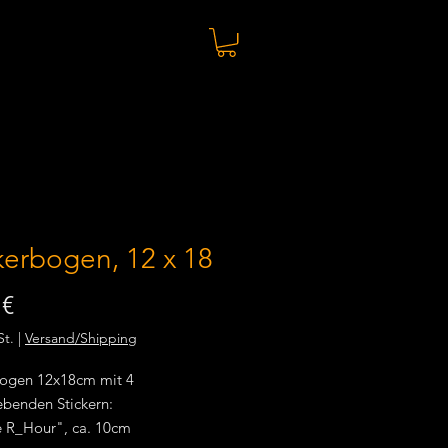
kerbogen, 12 x 18
Preis
 €
St.
|
Versand/Shipping
bogen 12x18cm mit 4
ebenden Stickern:
e R_Hour", ca. 10cm